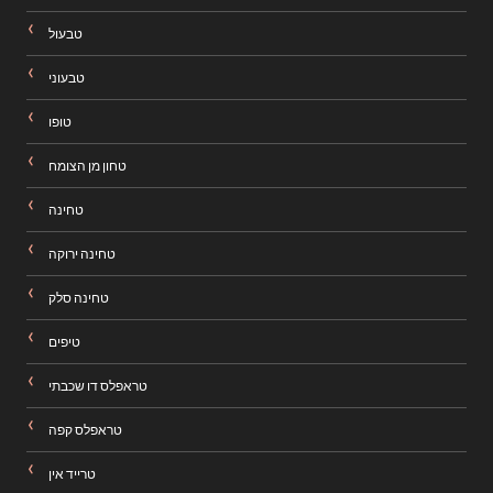
טבעול
טבעוני
טופו
טחון מן הצומח
טחינה
טחינה ירוקה
טחינה סלק
טיפים
טראפלס דו שכבתי
טראפלס קפה
טרייד אין