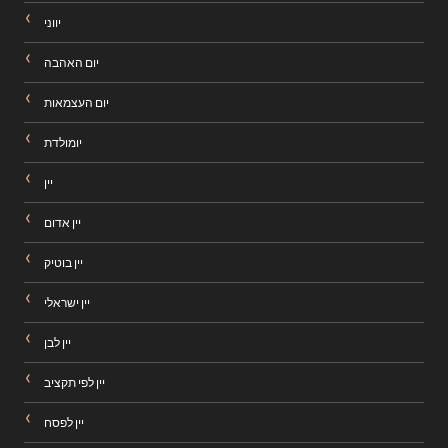
יווני
יום האהבה
יום העצמאות
יומולדת
יין
יין אדום
יין בוטיק
יין ישראלי
יין לבן
יין לפי תקציב
יין לפסח