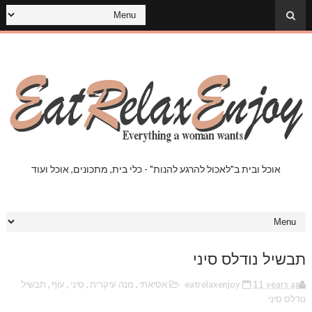
אוכל ובית ב"לאכול להרגע להנות" - כלי בית, מתכונים, אוכל ועוד
תבשיל נודלס סיני
11 years ago
eatrelaxenjoy
אסיאתי
,
מנה עיקרית
,
סיני
,
עוף
,
תבשיל
נודלס סיני