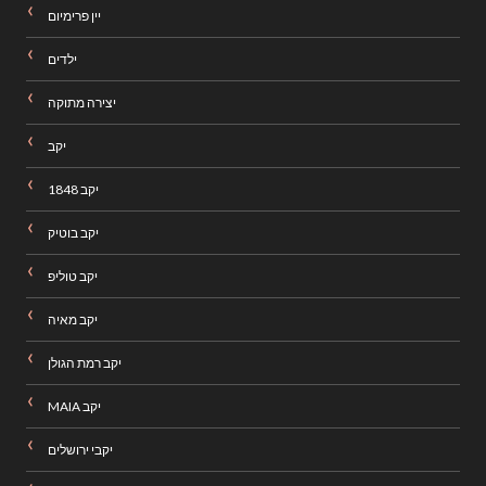
יין פרימיום
ילדים
יצירה מתוקה
יקב
יקב 1848
יקב בוטיק
יקב טוליפ
יקב מאיה
יקב רמת הגולן
יקב MAIA
יקבי ירושלים