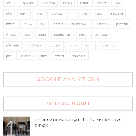
עוגה
שוקולד
תוספת
צרכנות
אוכל בריא
מנה עיקרית
כשר
בית מארח
בשרי
מרק
יין
בצק סוכר
פרווה
ירקות
סלט
אוכל מוכן
נטול גלוטן
עוגה בחושה
בית חם
עוף
עוגיות
יומולדת
קאפקייקס
סלמון
יום העצמאות
בטטה
בשר
אלכוהול
תפוחי אדמה
קוקוס
פסטה
לג בעומר
כשר לפסח
חומרי גלם
ל"ג בעומר
לא כשר
לחם
ט"ו בשבט
סלק
GOOGLE ANALYTICS 4
רשומות פופולריות
מעבד מזון נינג'ה 4 ב-1 - סקירה ורעיונות למתכונים
מנצחים