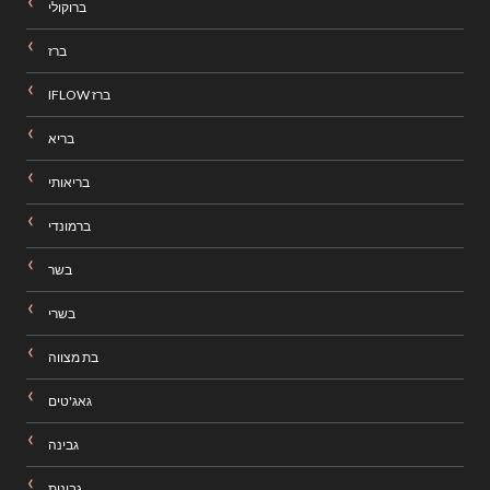
ברוקולי
ברז
ברז IFLOW
בריא
בריאותי
ברמונדי
בשר
בשרי
בת מצווה
גאג'טים
גבינה
גבינות