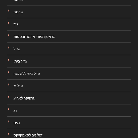
גורמה
גזר
גראטן תפוחי אדמה ובטטות
גריל
גריל ביתי
גריל ביתי ללא עשן
גריל גז
גרפיקה לארוע
דג
דגים
דגלונים לקאפקייקס