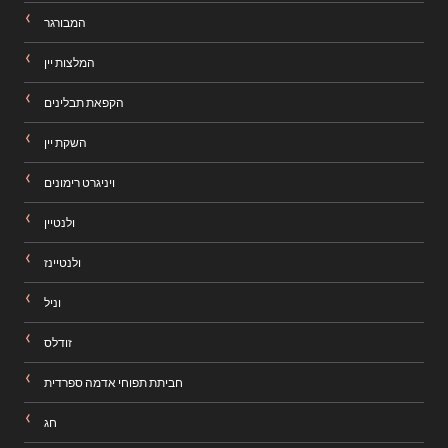
המבורגר
המלצות יין
הקפאת תבלינים
השקת יין
ויניגרט רימונים
ולנטיין
ולנטיינז
וניל
זודלס
חביתת תפוחי אדמה ספרדית
חג