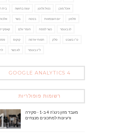
אוכל מוכן
נטול גלוטן
עוגה בחושה
בית ח
סלמון
יום העצמאות
בטטה
בשר
אלכוהו
לג בעומר
כשר לפסח
חומרי גלם
קאפקייק
ט"ו בשבט
סלק
תפוחי אדמה
קוקוס
פסט
ל"ג בעומר
לא כשר
לח
GOOGLE ANALYTICS 4
רשומות פופולריות
מעבד מזון נינג'ה 4 ב-1 - סקירה
ורעיונות למתכונים מנצחים