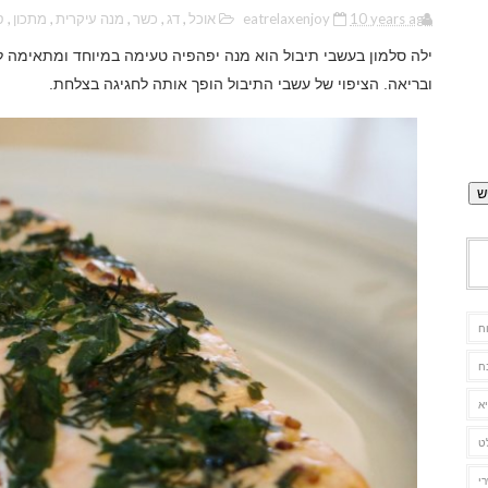
10 years ago
eatrelaxenjoy
אוכל
,
דג
,
כשר
,
מנה עיקרית
,
מתכון
,
ס
ילה סלמון בעשבי תיבול הוא מנה יפהפיה טעימה במיוחד ומתאימה לא
ובריאה. הציפוי של עשבי התיבול הופך אותה לחגיגה בצלחת
.
ח
ח
א
ט
י