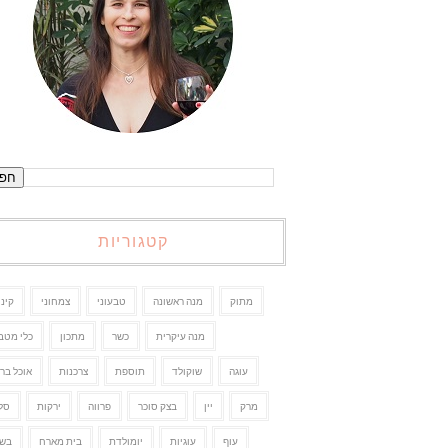
קטגוריות
מתוק
מנה ראשונה
טבעוני
צמחוני
קינו
מנה עיקרית
כשר
מתכון
כלי מטב
עוגה
שוקולד
תוספת
צרכנות
אוכל ברי
מרק
יין
בצק סוכר
פרווה
ירקות
סל
עוף
עוגיות
יומולדת
בית מארח
בשר